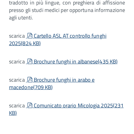
tradotto in più lingue, con preghiera di affissione
presso gli studi medici per opportuna informazione
agli utenti.
pdf
scarica
Cartello ASL AT controllo funghi
2025
(
824 KB
)
pdf
scarica
Brochure funghi in albanese
(
435 KB
)
pdf
scarica
Brochure funghi in arabo e
macedone
(
709 KB
)
pdf
scarica
Comunicato orario Micologia 2025
(
231
KB
)